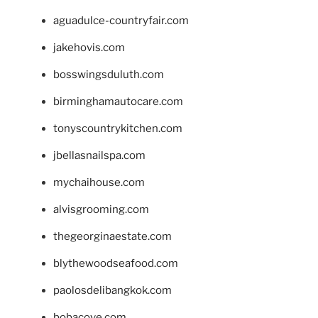
aguadulce-countryfair.com
jakehovis.com
bosswingsduluth.com
birminghamautocare.com
tonyscountrykitchen.com
jbellasnailspa.com
mychaihouse.com
alvisgrooming.com
thegeorginaestate.com
blythewoodseafood.com
paolosdelibangkok.com
bobacove.com