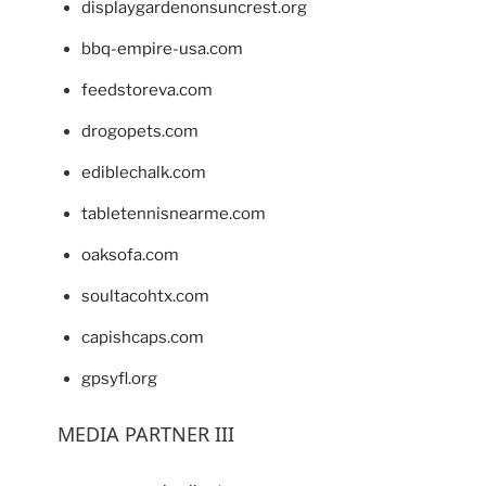
displaygardenonsuncrest.org
bbq-empire-usa.com
feedstoreva.com
drogopets.com
ediblechalk.com
tabletennisnearme.com
oaksofa.com
soultacohtx.com
capishcaps.com
gpsyfl.org
MEDIA PARTNER III