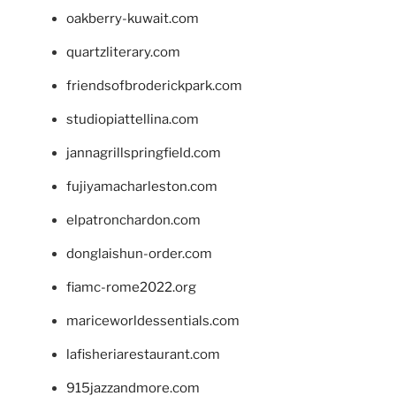
oakberry-kuwait.com
quartzliterary.com
friendsofbroderickpark.com
studiopiattellina.com
jannagrillspringfield.com
fujiyamacharleston.com
elpatronchardon.com
donglaishun-order.com
fiamc-rome2022.org
mariceworldessentials.com
lafisheriarestaurant.com
915jazzandmore.com