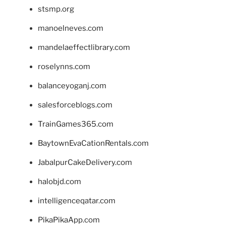
stsmp.org
manoelneves.com
mandelaeffectlibrary.com
roselynns.com
balanceyoganj.com
salesforceblogs.com
TrainGames365.com
BaytownEvaCationRentals.com
JabalpurCakeDelivery.com
halobjd.com
intelligenceqatar.com
PikaPikaApp.com