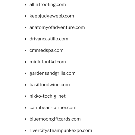
allin1roofing.com
keepjudgewebb.com
anatomyofadventure.com
drivancastillo.com
cmmedspa.com
midletontkd.com
gardensandgrills.com
basilfoodwine.com
nikko-tochigi.net
caribbean-corner.com
bluemoongiftcards.com
rivercitysteampunkexpo.com