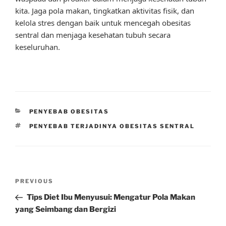
kita. Jaga pola makan, tingkatkan aktivitas fisik, dan
kelola stres dengan baik untuk mencegah obesitas
sentral dan menjaga kesehatan tubuh secara
keseluruhan.
CATEGORIES
PENYEBAB OBESITAS
TAGS
PENYEBAB TERJADINYA OBESITAS SENTRAL
Post
Previous
PREVIOUS
navigation
Post
Tips Diet Ibu Menyusui: Mengatur Pola Makan
yang Seimbang dan Bergizi