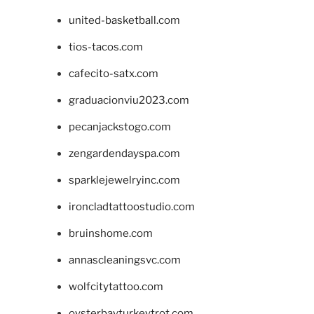
united-basketball.com
tios-tacos.com
cafecito-satx.com
graduacionviu2023.com
pecanjackstogo.com
zengardendayspa.com
sparklejewelryinc.com
ironcladtattoostudio.com
bruinshome.com
annascleaningsvc.com
wolfcitytattoo.com
oysterbayturkeytrot.com