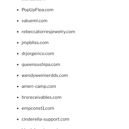
PopUpFlea.com
valueml.com
rebeccatorresjewelry.com
jmpbliss.com
drjorgerico.com
queensushipa.com
wendyweimerdds.com
ameri-camp.com
hrsreceivables.com
empconst1.com
cinderella-support.com