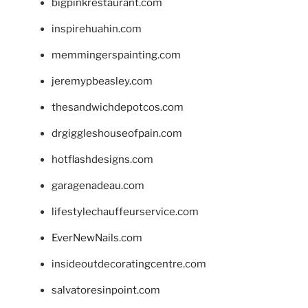
bigpinkrestaurant.com
inspirehuahin.com
memmingerspainting.com
jeremypbeasley.com
thesandwichdepotcos.com
drgiggleshouseofpain.com
hotflashdesigns.com
garagenadeau.com
lifestylechauffeurservice.com
EverNewNails.com
insideoutdecoratingcentre.com
salvatoresinpoint.com