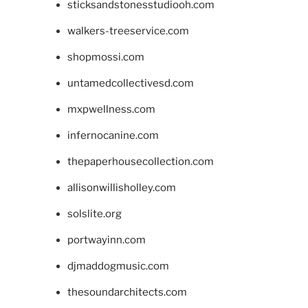
sticksandstonesstudiooh.com
walkers-treeservice.com
shopmossi.com
untamedcollectivesd.com
mxpwellness.com
infernocanine.com
thepaperhousecollection.com
allisonwillisholley.com
solslite.org
portwayinn.com
djmaddogmusic.com
thesoundarchitects.com