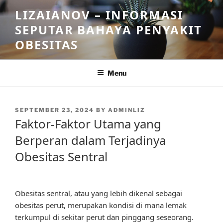
Skip
LIZAIANOV – INFORMASI
to
SEPUTAR BAHAYA PENYAKIT
content
OBESITAS
Menu
POSTED
SEPTEMBER 23, 2024
BY
ADMINLIZ
ON
Faktor-Faktor Utama yang
Berperan dalam Terjadinya
Obesitas Sentral
Obesitas sentral, atau yang lebih dikenal sebagai
obesitas perut, merupakan kondisi di mana lemak
terkumpul di sekitar perut dan pinggang seseorang.