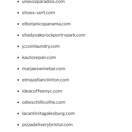
unavozparadios.com
shoes-vert.com
elbotanicopanama.com
shadyoaksrockportrvpark.com
jccoinlaundry.com
kautorepair.com
marjaeswinebar.com
elmazatlanclinton.com
ideacoffeenyc.com
odieschillicothe.com
lacantinitagalesburg.com
pizzadeliverybristol.com