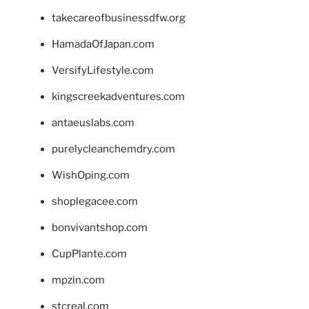
takecareofbusinessdfw.org
HamadaOfJapan.com
VersifyLifestyle.com
kingscreekadventures.com
antaeuslabs.com
purelycleanchemdry.com
WishOping.com
shoplegacee.com
bonvivantshop.com
CupPlante.com
mpzin.com
stcreal.com