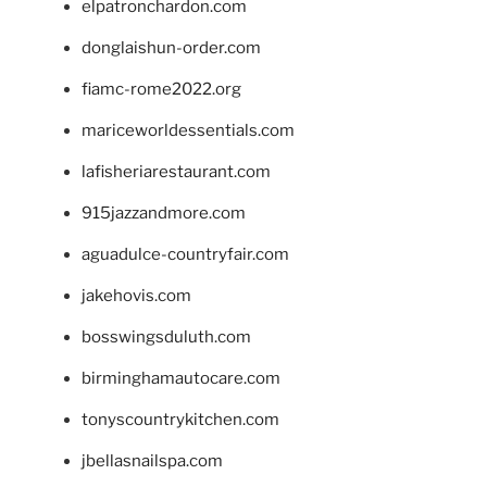
elpatronchardon.com
donglaishun-order.com
fiamc-rome2022.org
mariceworldessentials.com
lafisheriarestaurant.com
915jazzandmore.com
aguadulce-countryfair.com
jakehovis.com
bosswingsduluth.com
birminghamautocare.com
tonyscountrykitchen.com
jbellasnailspa.com