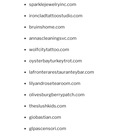
sparklejewelryinc.com
ironcladtattoostudio.com
bruinshome.com
annascleaningsvc.com
wolfcitytattoo.com
oysterbayturkeytrot.com
lafronterarestauranteybar.com
lilyandrosetearoom.com
olivesburgberrypatch.com
theslushkids.com
giobastian.com
glpascensori.com