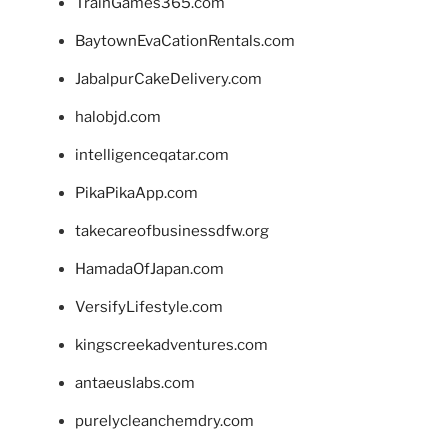
TrainGames365.com
BaytownEvaCationRentals.com
JabalpurCakeDelivery.com
halobjd.com
intelligenceqatar.com
PikaPikaApp.com
takecareofbusinessdfw.org
HamadaOfJapan.com
VersifyLifestyle.com
kingscreekadventures.com
antaeuslabs.com
purelycleanchemdry.com