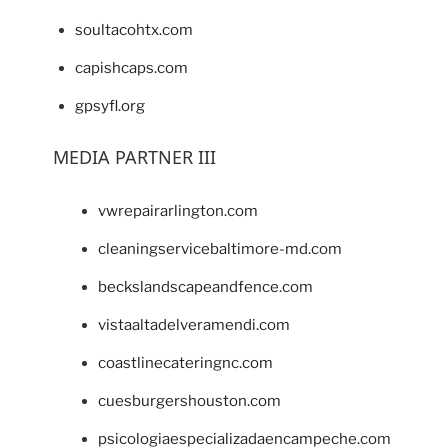
soultacohtx.com
capishcaps.com
gpsyfl.org
MEDIA PARTNER III
vwrepairarlington.com
cleaningservicebaltimore-md.com
beckslandscapeandfence.com
vistaaltadelveramendi.com
coastlinecateringnc.com
cuesburgershouston.com
psicologiaespecializadaencampeche.com