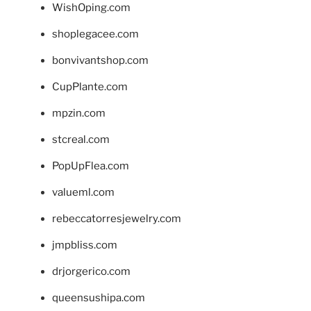
WishOping.com
shoplegacee.com
bonvivantshop.com
CupPlante.com
mpzin.com
stcreal.com
PopUpFlea.com
valueml.com
rebeccatorresjewelry.com
jmpbliss.com
drjorgerico.com
queensushipa.com