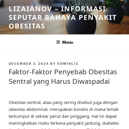
Skip
LIZAIANOV – INFORMASI
to
SEPUTAR BAHAYA PENYAKIT
content
OBESITAS
Menu
POSTED
DECEMBER 3, 2024
BY
ADMINLIZ
ON
Faktor-Faktor Penyebab Obesitas
Sentral yang Harus Diwaspadai
Obesitas sentral, atau yang sering disebut juga dengan
obesitas abdominal, merupakan kondisi di mana lemak
terkumpul di sekitar perut dan pinggang. Hal ini dapat
meningkatkan risiko terkena penyakit jantung, diabetes