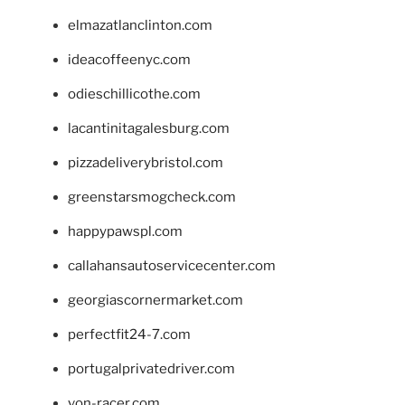
elmazatlanclinton.com
ideacoffeenyc.com
odieschillicothe.com
lacantinitagalesburg.com
pizzadeliverybristol.com
greenstarsmogcheck.com
happypawspl.com
callahansautoservicecenter.com
georgiascornermarket.com
perfectfit24-7.com
portugalprivatedriver.com
von-racer.com