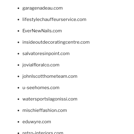
garagenadeau.com
lifestylechauffeurservice.com
EverNewNails.com
insideoutdecoratingcentre.com
salvatoresinpoint.com
jovialfloralco.com
johnlscotthometeam.com
u-seehomes.com
watersportslagonissi.com
mischieffashion.com
eduwyre.com
retro-interiors.com