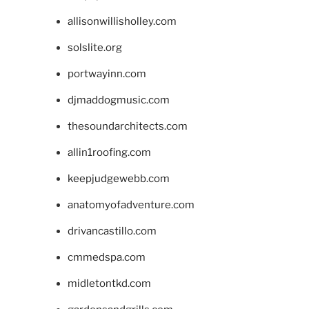
allisonwillisholley.com
solslite.org
portwayinn.com
djmaddogmusic.com
thesoundarchitects.com
allin1roofing.com
keepjudgewebb.com
anatomyofadventure.com
drivancastillo.com
cmmedspa.com
midletontkd.com