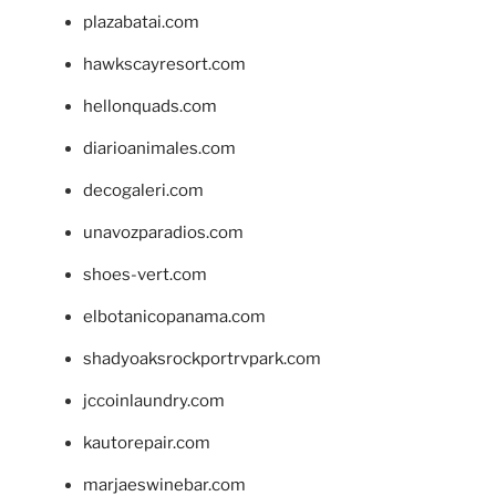
plazabatai.com
hawkscayresort.com
hellonquads.com
diarioanimales.com
decogaleri.com
unavozparadios.com
shoes-vert.com
elbotanicopanama.com
shadyoaksrockportrvpark.com
jccoinlaundry.com
kautorepair.com
marjaeswinebar.com