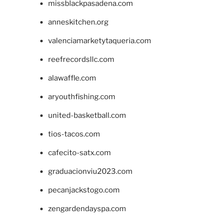
missblackpasadena.com
anneskitchen.org
valenciamarketytaqueria.com
reefrecordsllc.com
alawaffle.com
aryouthfishing.com
united-basketball.com
tios-tacos.com
cafecito-satx.com
graduacionviu2023.com
pecanjackstogo.com
zengardendayspa.com