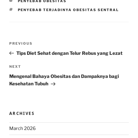
CATEGORIES
PENYEBAB OBESITAS
TAGS
PENYEBAB TERJADINYA OBESITAS SENTRAL
Post
Previous
PREVIOUS
navigation
Post
Tips Diet Sehat dengan Telur Rebus yang Lezat
Next
NEXT
Post
Mengenal Bahaya Obesitas dan Dampaknya bagi
Kesehatan Tubuh
ARCHIVES
March 2026