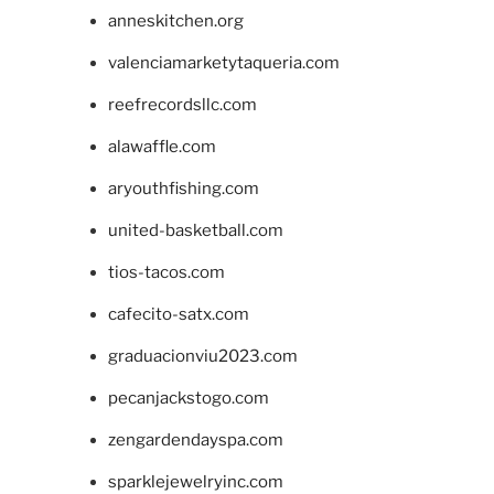
anneskitchen.org
valenciamarketytaqueria.com
reefrecordsllc.com
alawaffle.com
aryouthfishing.com
united-basketball.com
tios-tacos.com
cafecito-satx.com
graduacionviu2023.com
pecanjackstogo.com
zengardendayspa.com
sparklejewelryinc.com