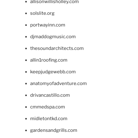
allisonwillisholley.com
solslite.org
portwayinn.com
djmaddogmusic.com
thesoundarchitects.com
allin1roofing.com
keepjudgewebb.com
anatomyofadventure.com
drivancastillo.com
cmmedspa.com
midletontkd.com
gardensandgrills.com