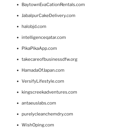
BaytownEvaCationRentals.com
JabalpurCakeDelivery.com
halobjd.com
intelligenceqatar.com
PikaPikaApp.com
takecareofbusinessdfw.org
HamadaOfJapan.com
VersifyLifestyle.com
kingscreekadventures.com
antaeuslabs.com
purelycleanchemdry.com
WishOping.com