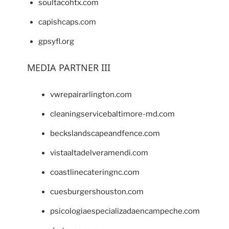
soultacohtx.com
capishcaps.com
gpsyfl.org
MEDIA PARTNER III
vwrepairarlington.com
cleaningservicebaltimore-md.com
beckslandscapeandfence.com
vistaaltadelveramendi.com
coastlinecateringnc.com
cuesburgershouston.com
psicologiaespecializadaencampeche.com