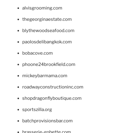
alvisgrooming.com
thegeorginaestate.com
blythewoodseafood.com
paolosdelibangkok.com
bobacove.com
phoone24brookfield.com
mickeybarmama.com
roadwayconstructioninc.com
shopdragonflyboutique.com
sportszilla.org
batchprovisionsbar.com
brasserie-gobette.com