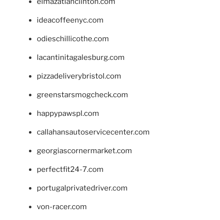
elmazatlanclinton.com
ideacoffeenyc.com
odieschillicothe.com
lacantinitagalesburg.com
pizzadeliverybristol.com
greenstarsmogcheck.com
happypawspl.com
callahansautoservicecenter.com
georgiascornermarket.com
perfectfit24-7.com
portugalprivatedriver.com
von-racer.com