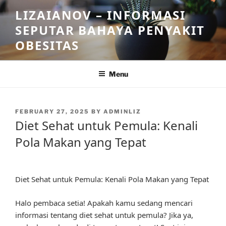
Skip
LIZAIANOV – INFORMASI
to
SEPUTAR BAHAYA PENYAKIT
content
OBESITAS
Menu
POSTED
FEBRUARY 27, 2025
BY
ADMINLIZ
ON
Diet Sehat untuk Pemula: Kenali
Pola Makan yang Tepat
Diet Sehat untuk Pemula: Kenali Pola Makan yang Tepat
Halo pembaca setia! Apakah kamu sedang mencari
informasi tentang diet sehat untuk pemula? Jika ya,