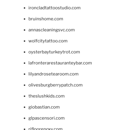
ironcladtattoostudio.com
bruinshome.com
annascleaningsvc.com
wolfcitytattoo.com
oysterbayturkeytrot.com
lafronterarestauranteybar.com
lilyandrosetearoom.com
olivesburgberrypatch.com
theslushkids.com
giobastian.com
glpascensori.com
rifloorepoxy.com