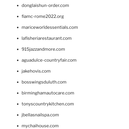
donglaishun-order.com
fiamc-rome2022.org
mariceworldessentials.com
lafisheriarestaurant.com
915jazzandmore.com
aguadulce-countryfair.com
jakehovis.com
bosswingsduluth.com
birminghamautocare.com
tonyscountrykitchen.com
jbellasnailspa.com
mychaihouse.com