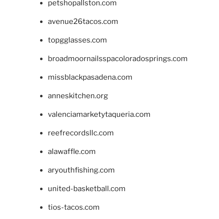
petshopallston.com
avenue26tacos.com
topgglasses.com
broadmoornailsspacoloradosprings.com
missblackpasadena.com
anneskitchen.org
valenciamarketytaqueria.com
reefrecordsllc.com
alawaffle.com
aryouthfishing.com
united-basketball.com
tios-tacos.com