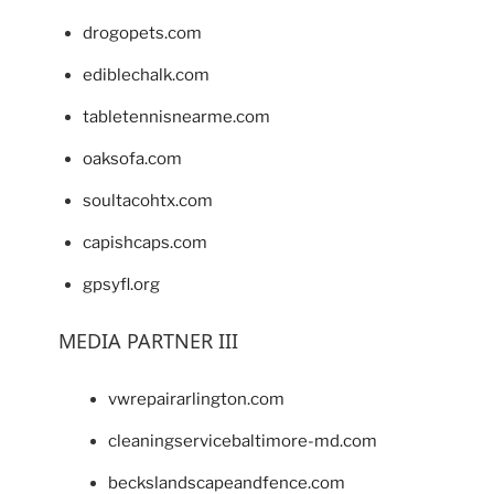
drogopets.com
ediblechalk.com
tabletennisnearme.com
oaksofa.com
soultacohtx.com
capishcaps.com
gpsyfl.org
MEDIA PARTNER III
vwrepairarlington.com
cleaningservicebaltimore-md.com
beckslandscapeandfence.com