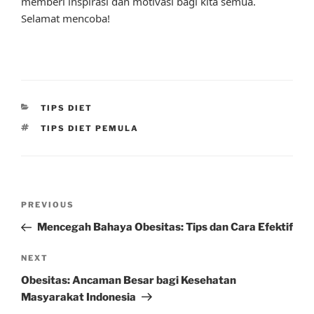
memberi inspirasi dan motivasi bagi kita semua.
Selamat mencoba!
CATEGORIES
TIPS DIET
TAGS
TIPS DIET PEMULA
Post
Previous
PREVIOUS
navigation
Post
Mencegah Bahaya Obesitas: Tips dan Cara Efektif
Next
NEXT
Post
Obesitas: Ancaman Besar bagi Kesehatan
Masyarakat Indonesia