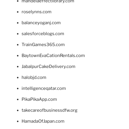
mandelaeffectlibrary.com
roselynns.com
balanceyoganj.com
salesforceblogs.com
TrainGames365.com
BaytownEvaCationRentals.com
JabalpurCakeDelivery.com
halobjd.com
intelligenceqatar.com
PikaPikaApp.com
takecareofbusinessdfw.org
HamadaOfJapan.com