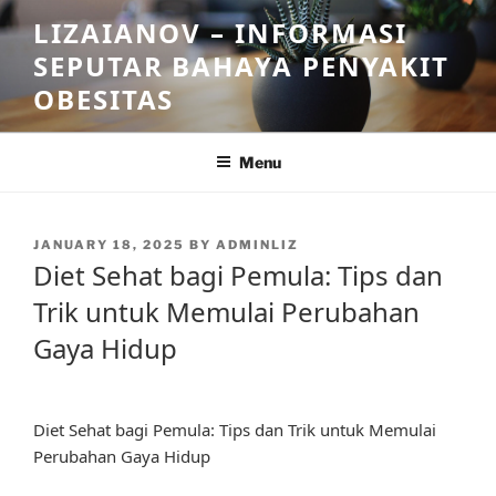
Skip
LIZAIANOV – INFORMASI
to
SEPUTAR BAHAYA PENYAKIT
content
OBESITAS
Menu
POSTED
JANUARY 18, 2025
BY
ADMINLIZ
ON
Diet Sehat bagi Pemula: Tips dan
Trik untuk Memulai Perubahan
Gaya Hidup
Diet Sehat bagi Pemula: Tips dan Trik untuk Memulai
Perubahan Gaya Hidup