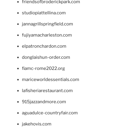
friendsofbroderickpark.com
studiopiattellina.com
jannagrillspringfield.com
fujiyamacharleston.com
elpatronchardon.com
donglaishun-order.com
fiamc-rome2022.org
mariceworldessentials.com
lafisheriarestaurant.com
915jazzandmore.com
aguadulce-countryfair.com
jakehovis.com