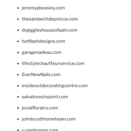
jeremypbeasley.com
thesandwichdepotcos.com
drgiggleshouseofpain.com
hotflashdesigns.com
garagenadeau.com
lifestylechauffeurservice.com
EverNewNails.com
insideoutdecoratingcentre.com
salvatoresinpoint.com
jovialfloralco.com
johnlscotthometeam.com
u-seehomes.com