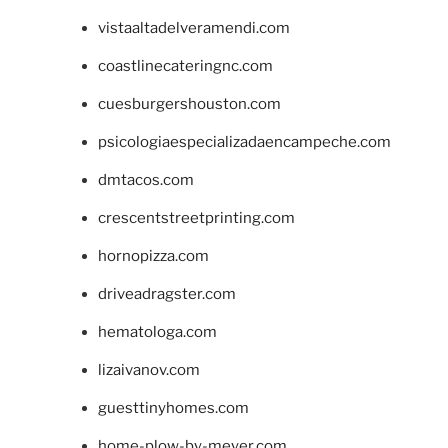
vistaaltadelveramendi.com
coastlinecateringnc.com
cuesburgershouston.com
psicologiaespecializadaencampeche.com
dmtacos.com
crescentstreetprinting.com
hornopizza.com
driveadragster.com
hematologa.com
lizaivanov.com
guesttinyhomes.com
home-plow-by-meyer.com