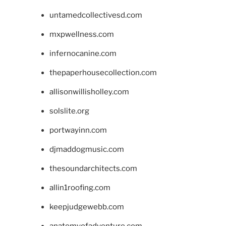
untamedcollectivesd.com
mxpwellness.com
infernocanine.com
thepaperhousecollection.com
allisonwillisholley.com
solslite.org
portwayinn.com
djmaddogmusic.com
thesoundarchitects.com
allin1roofing.com
keepjudgewebb.com