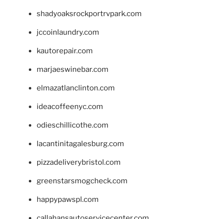
shadyoaksrockportrvpark.com
jccoinlaundry.com
kautorepair.com
marjaeswinebar.com
elmazatlanclinton.com
ideacoffeenyc.com
odieschillicothe.com
lacantinitagalesburg.com
pizzadeliverybristol.com
greenstarsmogcheck.com
happypawspl.com
callahansautoservicecenter.com