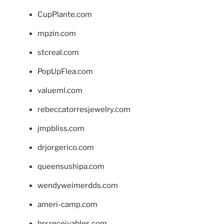
CupPlante.com
mpzin.com
stcreal.com
PopUpFlea.com
valueml.com
rebeccatorresjewelry.com
jmpbliss.com
drjorgerico.com
queensushipa.com
wendyweimerdds.com
ameri-camp.com
hrsreceivables.com