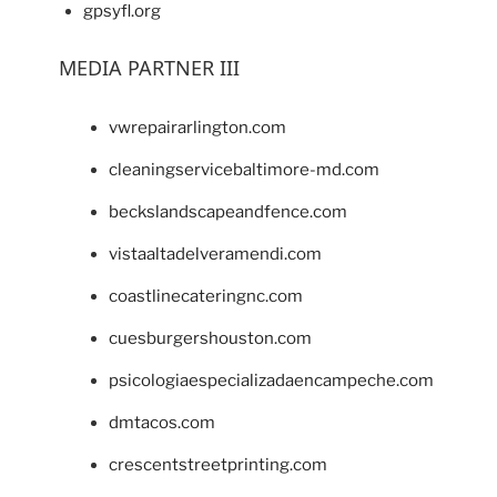
gpsyfl.org
MEDIA PARTNER III
vwrepairarlington.com
cleaningservicebaltimore-md.com
beckslandscapeandfence.com
vistaaltadelveramendi.com
coastlinecateringnc.com
cuesburgershouston.com
psicologiaespecializadaencampeche.com
dmtacos.com
crescentstreetprinting.com