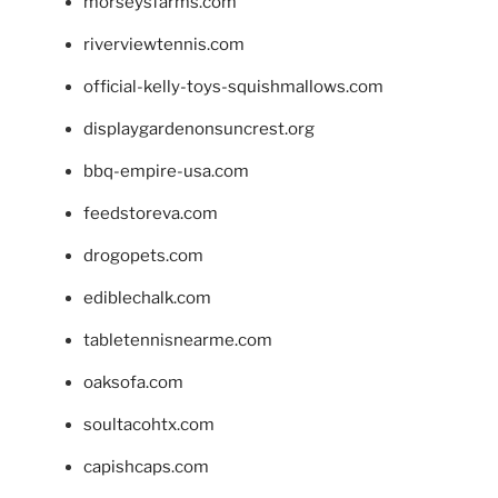
morseysfarms.com
riverviewtennis.com
official-kelly-toys-squishmallows.com
displaygardenonsuncrest.org
bbq-empire-usa.com
feedstoreva.com
drogopets.com
ediblechalk.com
tabletennisnearme.com
oaksofa.com
soultacohtx.com
capishcaps.com