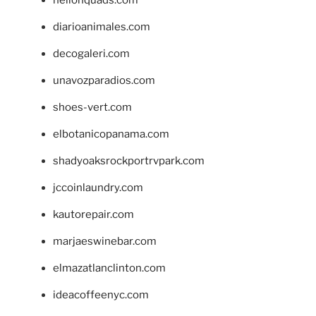
hellonquads.com
diarioanimales.com
decogaleri.com
unavozparadios.com
shoes-vert.com
elbotanicopanama.com
shadyoaksrockportrvpark.com
jccoinlaundry.com
kautorepair.com
marjaeswinebar.com
elmazatlanclinton.com
ideacoffeenyc.com