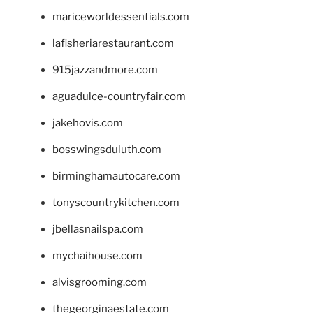
mariceworldessentials.com
lafisheriarestaurant.com
915jazzandmore.com
aguadulce-countryfair.com
jakehovis.com
bosswingsduluth.com
birminghamautocare.com
tonyscountrykitchen.com
jbellasnailspa.com
mychaihouse.com
alvisgrooming.com
thegeorginaestate.com