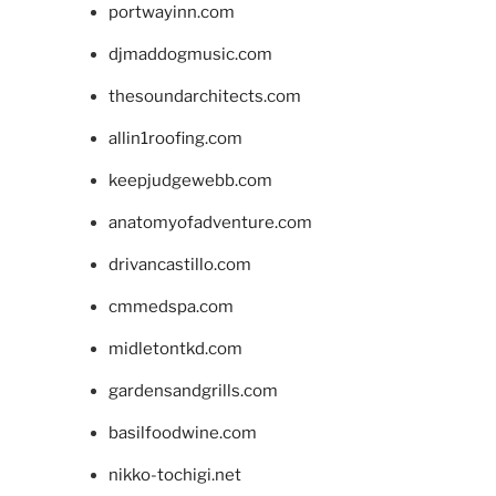
portwayinn.com
djmaddogmusic.com
thesoundarchitects.com
allin1roofing.com
keepjudgewebb.com
anatomyofadventure.com
drivancastillo.com
cmmedspa.com
midletontkd.com
gardensandgrills.com
basilfoodwine.com
nikko-tochigi.net