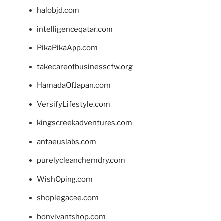
halobjd.com
intelligenceqatar.com
PikaPikaApp.com
takecareofbusinessdfw.org
HamadaOfJapan.com
VersifyLifestyle.com
kingscreekadventures.com
antaeuslabs.com
purelycleanchemdry.com
WishOping.com
shoplegacee.com
bonvivantshop.com