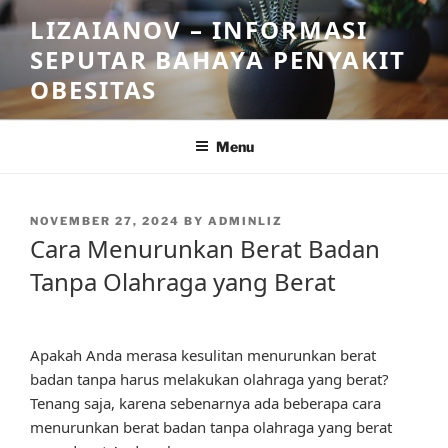
Skip
LIZAIANOV – INFORMASI
to
SEPUTAR BAHAYA PENYAKIT
content
OBESITAS
Menu
POSTED
NOVEMBER 27, 2024
BY
ADMINLIZ
ON
Cara Menurunkan Berat Badan
Tanpa Olahraga yang Berat
Apakah Anda merasa kesulitan menurunkan berat
badan tanpa harus melakukan olahraga yang berat?
Tenang saja, karena sebenarnya ada beberapa cara
menurunkan berat badan tanpa olahraga yang berat