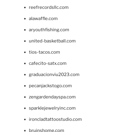
reefrecordsllc.com
alawaffle.com
aryouthfishing.com
united-basketball.com
tios-tacos.com
cafecito-satx.com
graduacionviu2023.com
pecanjackstogo.com
zengardendayspa.com
sparklejewelryinc.com
ironcladtattoostudio.com
bruinshome.com