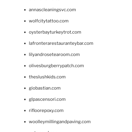
annascleaningsvc.com
wolfcitytattoo.com
oysterbayturkeytrot.com
lafronterarestauranteybar.com
lilyandrosetearoom.com
olivesburgberrypatch.com
theslushkids.com
giobastian.com
glpascensori.com
rifloorepoxy.com
woolleymillingandpaving.com