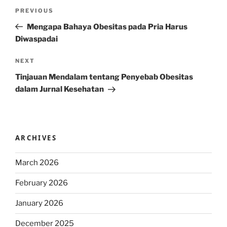
Post
Previous
PREVIOUS
navigation
Post
Mengapa Bahaya Obesitas pada Pria Harus
Diwaspadai
Next
NEXT
Post
Tinjauan Mendalam tentang Penyebab Obesitas
dalam Jurnal Kesehatan
ARCHIVES
March 2026
February 2026
January 2026
December 2025