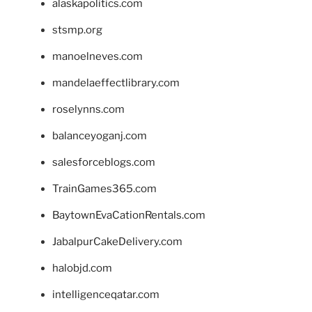
alaskapolitics.com
stsmp.org
manoelneves.com
mandelaeffectlibrary.com
roselynns.com
balanceyoganj.com
salesforceblogs.com
TrainGames365.com
BaytownEvaCationRentals.com
JabalpurCakeDelivery.com
halobjd.com
intelligenceqatar.com