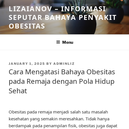
Skip
LIZAIANOV – INFORMASI
to
SEPUTAR BAHAYA PENYAKIT
content
OBESITAS
Menu
POSTED
JANUARY 1, 2025
BY
ADMINLIZ
ON
Cara Mengatasi Bahaya Obesitas
pada Remaja dengan Pola Hidup
Sehat
Obesitas pada remaja menjadi salah satu masalah
kesehatan yang semakin meresahkan. Tidak hanya
berdampak pada penampilan fisik, obesitas juga dapat