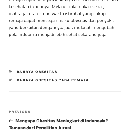
kesehatan tubuhnya. Melalui pola makan sehat,
olahraga teratur, dan waktu istirahat yang cukup,
remaja dapat mencegah risiko obesitas dan penyakit
yang berkaitan dengannya. Jadi, mulailah mengubah
pola hidupmu menjadi lebih sehat sekarang juga!
CATEGORIES
BAHAYA OBESITAS
TAGS
BAHAYA OBESITAS PADA REMAJA
Post
Previous
PREVIOUS
navigation
Post
Mengapa Obesitas Meningkat di Indonesia?
Temuan dari Penelitian Jurnal