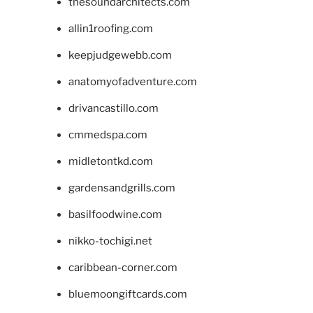
thesoundarchitects.com
allin1roofing.com
keepjudgewebb.com
anatomyofadventure.com
drivancastillo.com
cmmedspa.com
midletontkd.com
gardensandgrills.com
basilfoodwine.com
nikko-tochigi.net
caribbean-corner.com
bluemoongiftcards.com