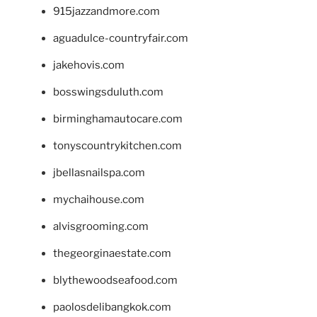
915jazzandmore.com
aguadulce-countryfair.com
jakehovis.com
bosswingsduluth.com
birminghamautocare.com
tonyscountrykitchen.com
jbellasnailspa.com
mychaihouse.com
alvisgrooming.com
thegeorginaestate.com
blythewoodseafood.com
paolosdelibangkok.com