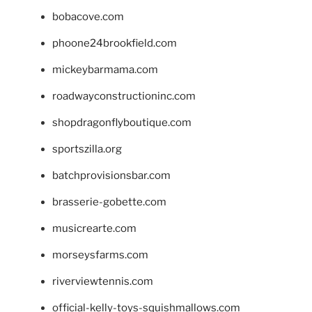
bobacove.com
phoone24brookfield.com
mickeybarmama.com
roadwayconstructioninc.com
shopdragonflyboutique.com
sportszilla.org
batchprovisionsbar.com
brasserie-gobette.com
musicrearte.com
morseysfarms.com
riverviewtennis.com
official-kelly-toys-squishmallows.com