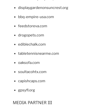
displaygardenonsuncrest.org
bbq-empire-usa.com
feedstoreva.com
drogopets.com
ediblechalk.com
tabletennisnearme.com
oaksofa.com
soultacohtx.com
capishcaps.com
gpsyfl.org
MEDIA PARTNER III