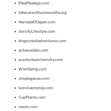
PikaPikaApp.com
takecareofbusinessdfw.org
HamadaOfJapan.com
VersifyLifestyle.com
kingscreekadventures.com
antaeuslabs.com
purelycleanchemdry.com
WishOping.com
shoplegacee.com
bonvivantshop.com
CupPlante.com
mpzin.com