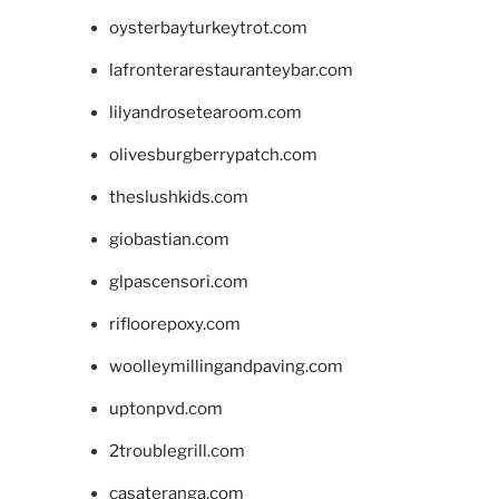
oysterbayturkeytrot.com
lafronterarestauranteybar.com
lilyandrosetearoom.com
olivesburgberrypatch.com
theslushkids.com
giobastian.com
glpascensori.com
rifloorepoxy.com
woolleymillingandpaving.com
uptonpvd.com
2troublegrill.com
casateranga.com