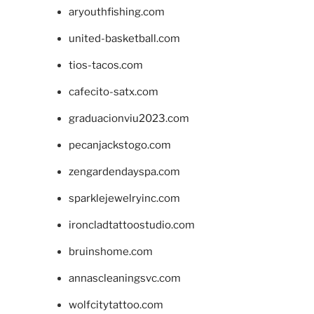
aryouthfishing.com
united-basketball.com
tios-tacos.com
cafecito-satx.com
graduacionviu2023.com
pecanjackstogo.com
zengardendayspa.com
sparklejewelryinc.com
ironcladtattoostudio.com
bruinshome.com
annascleaningsvc.com
wolfcitytattoo.com