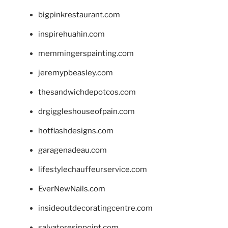
bigpinkrestaurant.com
inspirehuahin.com
memmingerspainting.com
jeremypbeasley.com
thesandwichdepotcos.com
drgiggleshouseofpain.com
hotflashdesigns.com
garagenadeau.com
lifestylechauffeurservice.com
EverNewNails.com
insideoutdecoratingcentre.com
salvatoresinpoint.com