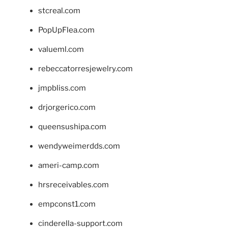
stcreal.com
PopUpFlea.com
valueml.com
rebeccatorresjewelry.com
jmpbliss.com
drjorgerico.com
queensushipa.com
wendyweimerdds.com
ameri-camp.com
hrsreceivables.com
empconst1.com
cinderella-support.com