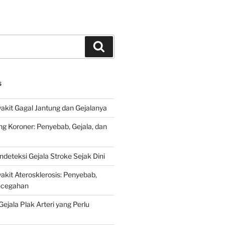
Search
S
kit Gagal Jantung dan Gejalanya
ng Koroner: Penyebab, Gejala, dan
deteksi Gejala Stroke Sejak Dini
kit Aterosklerosis: Penyebab,
encegahan
ejala Plak Arteri yang Perlu