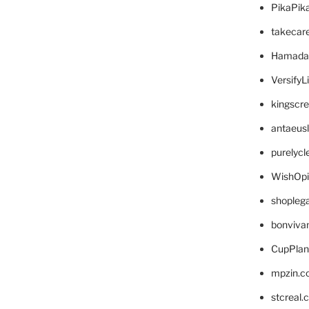
PikaPik
takecar
Hamada
VersifyL
kingscr
antaeus
purelyc
WishOp
shopleg
bonviva
CupPlan
mpzin.c
stcreal.