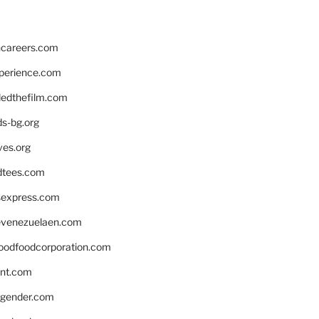
hcareers.com
xperience.com
edthefilm.com
ds-bg.org
ves.org
tees.com
rsexpress.com
venezuelaen.com
oodfoodcorporation.com
nnt.com
gender.com