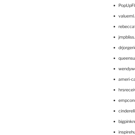
PopUpFl
valueml
rebecca
jmpblis
drjorger
queensu
wendyw
ameri-
hrsrece
empcon
cinderel
bigpinkr
inspireh