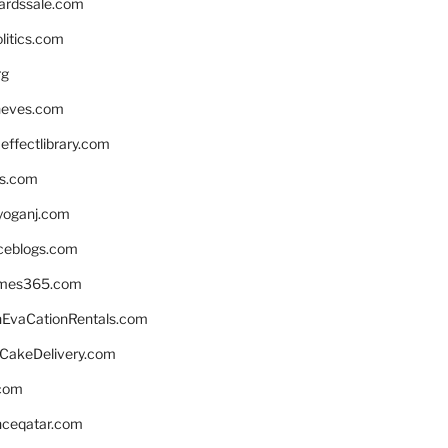
ardssale.com
litics.com
rg
neves.com
ffectlibrary.com
ns.com
yoganj.com
rceblogs.com
ames365.com
EvaCationRentals.com
rCakeDelivery.com
.com
enceqatar.com