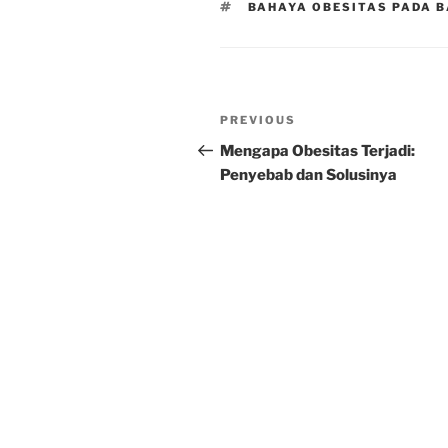
TAGS
BAHAYA OBESITAS PADA B
Post
Previous
PREVIOUS
navigation
Post
Mengapa Obesitas Terjadi:
Penyebab dan Solusinya