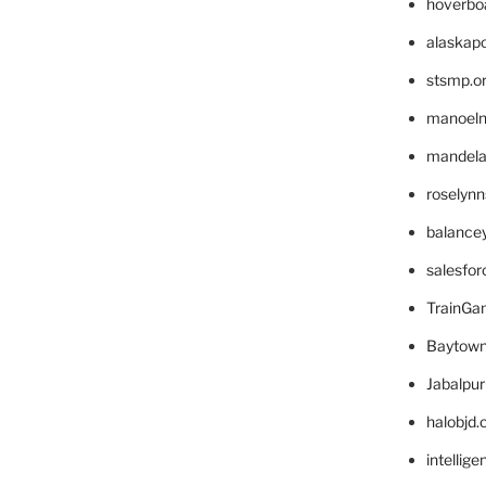
hoverbo
alaskapo
stsmp.o
manoel
mandelae
roselyn
balance
salesfo
TrainG
Baytown
Jabalpu
halobjd
intellig