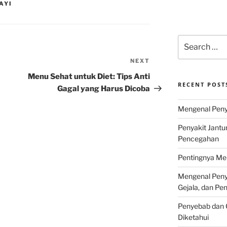
AYI
Search
for:
NEXT
Next
Post
Menu Sehat untuk Diet: Tips Anti
RECENT POST
Gagal yang Harus Dicoba
Mengenal Penya
Penyakit Jantu
Pencegahan
Pentingnya Men
Mengenal Penya
Gejala, dan P
Penyebab dan G
Diketahui