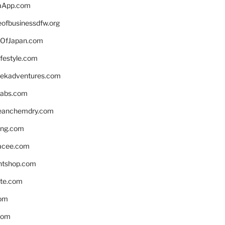
aApp.com
eofbusinessdfw.org
OfJapan.com
ifestyle.com
eekadventures.com
labs.com
leanchemdry.com
ing.com
acee.com
ntshop.com
te.com
om
com