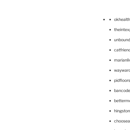
okhealt
theinte
unbound
catfrien
marianli
wayward
pidfloo
bancode
betterm
hingsto
choosea