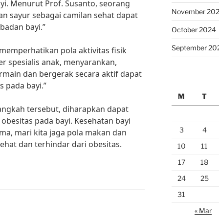
yi. Menurut Prof. Susanto, seorang
November 20
an sayur sebagai camilan sehat dapat
badan bayi.”
October 2024
September 20
 memperhatikan pola aktivitas fisik
er spesialis anak, menyarankan,
main dan bergerak secara aktif dapat
 pada bayi.”
M
T
ngkah tersebut, diharapkan dapat
esitas pada bayi. Kesehatan bayi
3
4
a, mari kita jaga pola makan dan
 sehat dan terhindar dari obesitas.
10
11
17
18
24
25
31
« Mar