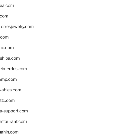
ea.com
.com
torresjewelry.com
s.com
ico.com
shipa.com
eimerdds.com
camp.com
ivables.com
st1.com
la-support.com
estaurant.com
uahin.com