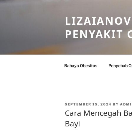
Skip
to
LIZAIANOV
content
PENYAKIT 
Bahaya Obesitas
Penyebab O
POSTED
SEPTEMBER 15, 2024
BY
ADMI
ON
Cara Mencegah Ba
Bayi