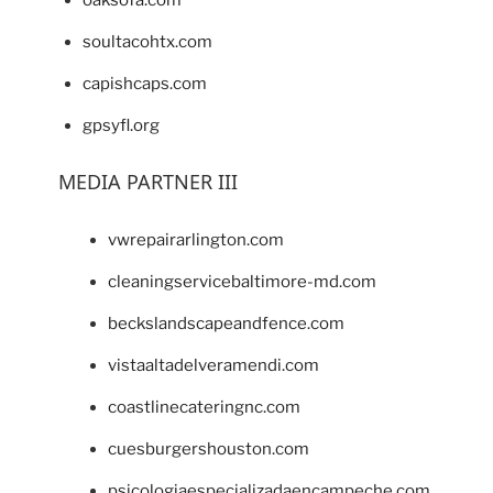
soultacohtx.com
capishcaps.com
gpsyfl.org
MEDIA PARTNER III
vwrepairarlington.com
cleaningservicebaltimore-md.com
beckslandscapeandfence.com
vistaaltadelveramendi.com
coastlinecateringnc.com
cuesburgershouston.com
psicologiaespecializadaencampeche.com