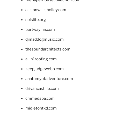
thepaperhousecollection.com
allisonwillisholley.com
solslite.org
portwayinn.com
djmaddogmusic.com
thesoundarchitects.com
allin1roofing.com
keepjudgewebb.com
anatomyofadventure.com
drivancastillo.com
cmmedspa.com
midletontkd.com