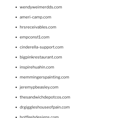
wendyweimerdds.com
ameri-camp.com
hrsreceivables.com
empconst1.com
cinderella-support.com
bigpinkrestaurant.com
inspirehuahin.com
memmingerspainting.com
jeremypbeasley.com
thesandwichdepotcos.com
drgiggleshouseofpain.com
hotflashdesigns.com