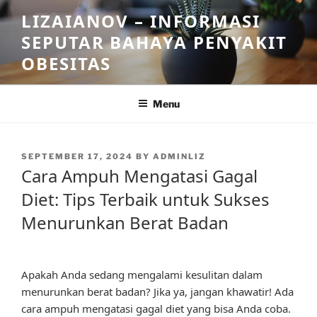
Skip
LIZAIANOV – INFORMASI
to
SEPUTAR BAHAYA PENYAKIT
content
OBESITAS
Menu
POSTED
SEPTEMBER 17, 2024
BY
ADMINLIZ
ON
Cara Ampuh Mengatasi Gagal
Diet: Tips Terbaik untuk Sukses
Menurunkan Berat Badan
Apakah Anda sedang mengalami kesulitan dalam
menurunkan berat badan? Jika ya, jangan khawatir! Ada
cara ampuh mengatasi gagal diet yang bisa Anda coba.