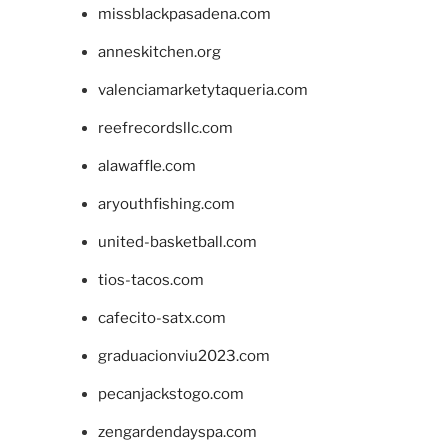
missblackpasadena.com
anneskitchen.org
valenciamarketytaqueria.com
reefrecordsllc.com
alawaffle.com
aryouthfishing.com
united-basketball.com
tios-tacos.com
cafecito-satx.com
graduacionviu2023.com
pecanjackstogo.com
zengardendayspa.com