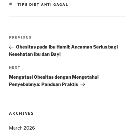
TAGS
TIPS DIET ANTI GAGAL
Post
Previous
PREVIOUS
navigation
Post
Obesitas pada Ibu Hamil: Ancaman Serius bagi
Kesehatan Ibu dan Bayi
Next
NEXT
Post
Mengatasi Obesitas dengan Mengetahui
Penyebabnya: Panduan Praktis
ARCHIVES
March 2026