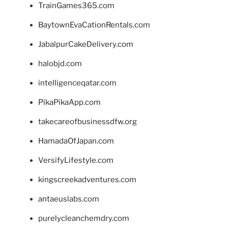
TrainGames365.com
BaytownEvaCationRentals.com
JabalpurCakeDelivery.com
halobjd.com
intelligenceqatar.com
PikaPikaApp.com
takecareofbusinessdfw.org
HamadaOfJapan.com
VersifyLifestyle.com
kingscreekadventures.com
antaeuslabs.com
purelycleanchemdry.com