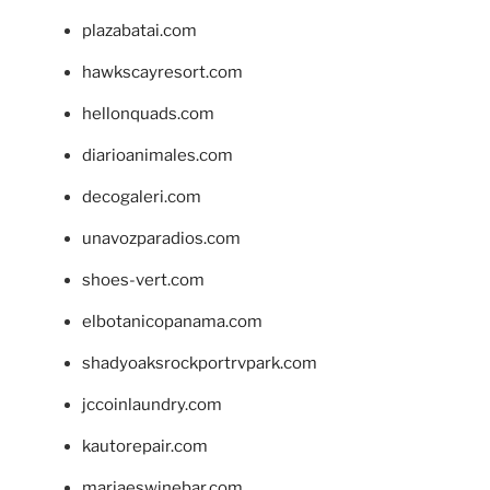
plazabatai.com
hawkscayresort.com
hellonquads.com
diarioanimales.com
decogaleri.com
unavozparadios.com
shoes-vert.com
elbotanicopanama.com
shadyoaksrockportrvpark.com
jccoinlaundry.com
kautorepair.com
marjaeswinebar.com