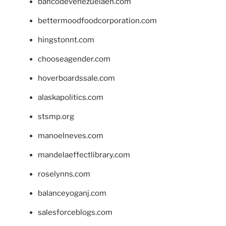
bancodevenezuelaen.com
bettermoodfoodcorporation.com
hingstonnt.com
chooseagender.com
hoverboardssale.com
alaskapolitics.com
stsmp.org
manoelneves.com
mandelaeffectlibrary.com
roselynns.com
balanceyoganj.com
salesforceblogs.com