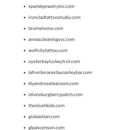
sparklejewelryinc.com
ironcladtattoostudio.com
bruinshome.com
annascleaningsvc.com
wolfcitytattoo.com
oysterbayturkeytrot.com
lafronterarestauranteybar.com
lilyandrosetearoom.com
olivesburgberrypatch.com
theslushkids.com
giobastian.com
glpascensori.com