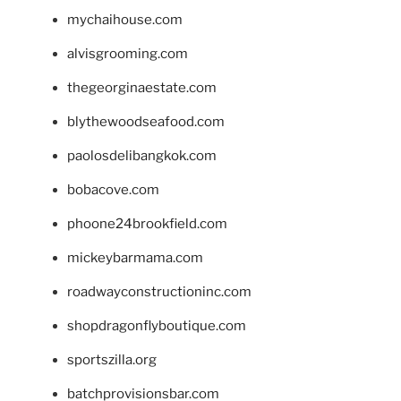
mychaihouse.com
alvisgrooming.com
thegeorginaestate.com
blythewoodseafood.com
paolosdelibangkok.com
bobacove.com
phoone24brookfield.com
mickeybarmama.com
roadwayconstructioninc.com
shopdragonflyboutique.com
sportszilla.org
batchprovisionsbar.com