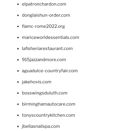
elpatronchardon.com
donglaishun-order.com
fiamc-rome2022.org
mariceworldessentials.com
lafisheriarestaurant.com
915jazzandmore.com
aguadulce-countryfair.com
jakehovis.com
bosswingsduluth.com
birminghamautocare.com
tonyscountrykitchen.com
jbellasnailspa.com