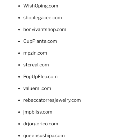
WishOping.com
shoplegacee.com
bonvivantshop.com
CupPlante.com
mpzin.com
stcreal.com
PopUpFlea.com
valueml.com
rebeccatorresjewelry.com
jmpbliss.com
drjorgerico.com
queensushipa.com