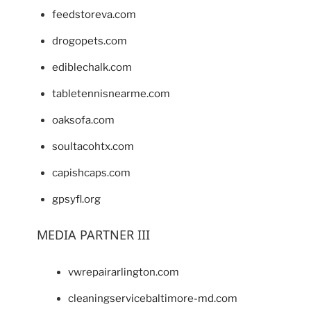
feedstoreva.com
drogopets.com
ediblechalk.com
tabletennisnearme.com
oaksofa.com
soultacohtx.com
capishcaps.com
gpsyfl.org
MEDIA PARTNER III
vwrepairarlington.com
cleaningservicebaltimore-md.com