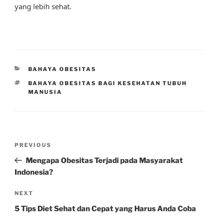
yang lebih sehat.
CATEGORIES
BAHAYA OBESITAS
TAGS
BAHAYA OBESITAS BAGI KESEHATAN TUBUH
MANUSIA
Post
Previous
PREVIOUS
navigation
Post
Mengapa Obesitas Terjadi pada Masyarakat
Indonesia?
Next
NEXT
Post
5 Tips Diet Sehat dan Cepat yang Harus Anda Coba