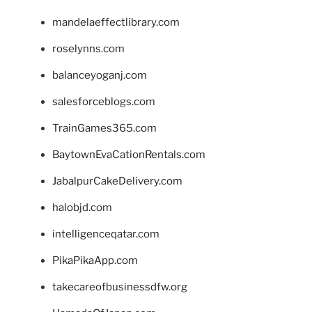
mandelaeffectlibrary.com
roselynns.com
balanceyoganj.com
salesforceblogs.com
TrainGames365.com
BaytownEvaCationRentals.com
JabalpurCakeDelivery.com
halobjd.com
intelligenceqatar.com
PikaPikaApp.com
takecareofbusinessdfw.org