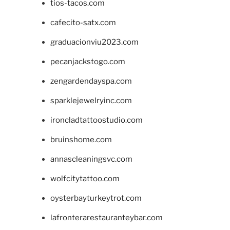
tios-tacos.com
cafecito-satx.com
graduacionviu2023.com
pecanjackstogo.com
zengardendayspa.com
sparklejewelryinc.com
ironcladtattoostudio.com
bruinshome.com
annascleaningsvc.com
wolfcitytattoo.com
oysterbayturkeytrot.com
lafronterarestauranteybar.com