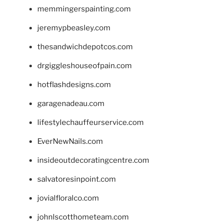
memmingerspainting.com
jeremypbeasley.com
thesandwichdepotcos.com
drgiggleshouseofpain.com
hotflashdesigns.com
garagenadeau.com
lifestylechauffeurservice.com
EverNewNails.com
insideoutdecoratingcentre.com
salvatoresinpoint.com
jovialfloralco.com
johnlscotthometeam.com