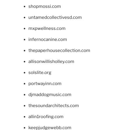
shopmossi.com
untamedcollectivesd.com
mxpwellness.com
infernocanine.com
thepaperhousecollection.com
allisonwillisholley.com
solslite.org
portwayinn.com
djmaddogmusic.com
thesoundarchitects.com
allin1roofing.com
keepjudgewebb.com