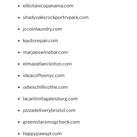
elbotanicopanama.com
shadyoaksrockportrvpark.com
jccoinlaundry.com
kautorepair.com
marjaeswinebar.com
elmazatlanclinton.com
ideacoffeenyc.com
odieschillicothe.com
lacantinitagalesburg.com
pizzadeliverybristol.com
greenstarsmogcheck.com
happypawspl.com