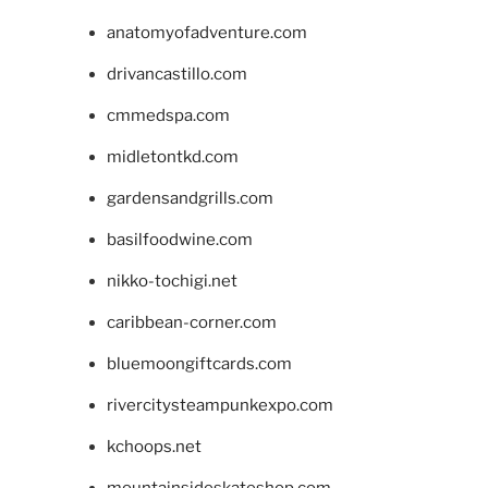
anatomyofadventure.com
drivancastillo.com
cmmedspa.com
midletontkd.com
gardensandgrills.com
basilfoodwine.com
nikko-tochigi.net
caribbean-corner.com
bluemoongiftcards.com
rivercitysteampunkexpo.com
kchoops.net
mountainsideskateshop.com