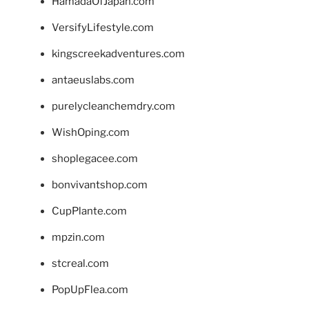
HamadaOfJapan.com
VersifyLifestyle.com
kingscreekadventures.com
antaeuslabs.com
purelycleanchemdry.com
WishOping.com
shoplegacee.com
bonvivantshop.com
CupPlante.com
mpzin.com
stcreal.com
PopUpFlea.com