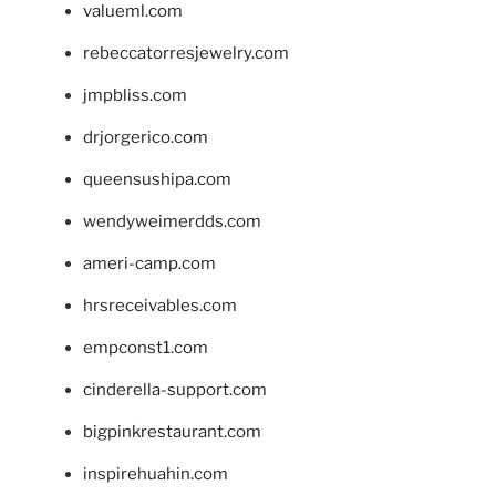
valueml.com
rebeccatorresjewelry.com
jmpbliss.com
drjorgerico.com
queensushipa.com
wendyweimerdds.com
ameri-camp.com
hrsreceivables.com
empconst1.com
cinderella-support.com
bigpinkrestaurant.com
inspirehuahin.com