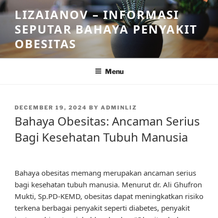
Skip
LIZAIANOV – INFORMASI
to
SEPUTAR BAHAYA PENYAKIT
content
OBESITAS
Menu
POSTED
DECEMBER 19, 2024
BY
ADMINLIZ
ON
Bahaya Obesitas: Ancaman Serius
Bagi Kesehatan Tubuh Manusia
Bahaya obesitas memang merupakan ancaman serius
bagi kesehatan tubuh manusia. Menurut dr. Ali Ghufron
Mukti, Sp.PD-KEMD, obesitas dapat meningkatkan risiko
terkena berbagai penyakit seperti diabetes, penyakit