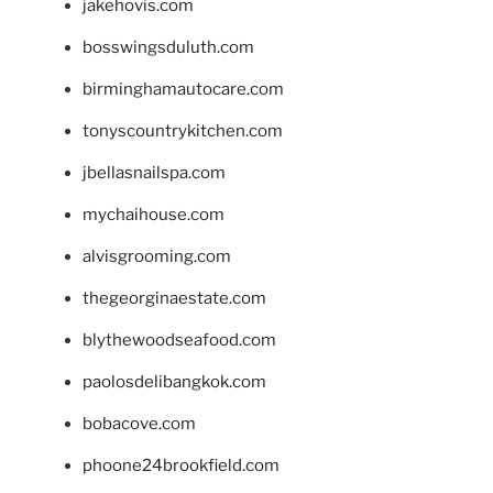
jakehovis.com
bosswingsduluth.com
birminghamautocare.com
tonyscountrykitchen.com
jbellasnailspa.com
mychaihouse.com
alvisgrooming.com
thegeorginaestate.com
blythewoodseafood.com
paolosdelibangkok.com
bobacove.com
phoone24brookfield.com