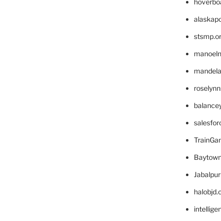
hoverbo
alaskapo
stsmp.o
manoel
mandelae
roselyn
balance
salesfo
TrainG
Baytown
Jabalpu
halobjd
intellig