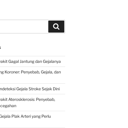
Search
S
kit Gagal Jantung dan Gejalanya
ng Koroner: Penyebab, Gejala, dan
deteksi Gejala Stroke Sejak Dini
kit Aterosklerosis: Penyebab,
encegahan
ejala Plak Arteri yang Perlu