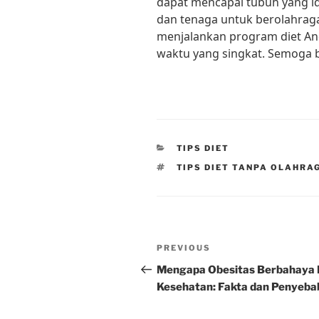
dapat mencapai tubuh yang i
dan tenaga untuk berolahraga.
menjalankan program diet And
waktu yang singkat. Semoga 
CATEGORIES
TIPS DIET
TAGS
TIPS DIET TANPA OLAHRA
Post
Previous
PREVIOUS
navigation
Post
Mengapa Obesitas Berbahaya 
Kesehatan: Fakta dan Penyeb