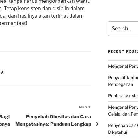
deal tanpa harus mengorbankan waktu
 Tetap konsisten dan disiplin dalam
a, dan hasilnya akan terlihat dalam
bermanfaat!
Search
for:
RECENT POST
Mengenal Penya
GA
Penyakit Jantu
Pencegahan
Pentingnya Men
Mengenal Penya
NEXT
Next
Gejala, dan P
Post
Bagi
Penyebab Obesitas dan Cara
abnya
Mengatasinya: Panduan Lengkap
Penyebab dan G
Diketahui