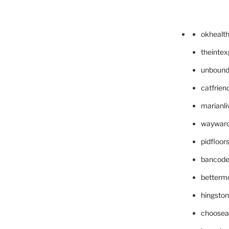
okhealt
theinte
unbound
catfrien
marianli
wayward
pidfloo
bancode
betterm
hingsto
choosea