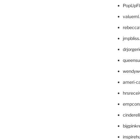
PopUpFl
valueml
rebecca
jmpblis
drjorger
queensu
wendyw
ameri-
hrsrece
empcon
cinderel
bigpinkr
inspireh