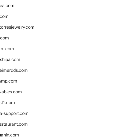
ea.com
.com
torresjewelry.com
s.com
ico.com
shipa.com
eimerdds.com
camp.com
ivables.com
st1.com
la-support.com
estaurant.com
uahin.com