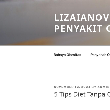
Skip
to
LIZAIANOV
content
PENYAKIT 
Bahaya Obesitas
Penyebab O
POSTED
NOVEMBER 12, 2024
BY
ADMIN
ON
5 Tips Diet Tanpa 