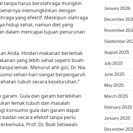
l tanpa harus berolahraga mungkin
January 2026
 sebenarnya memungkinkan dengan
lahraga yang efektif. Meskipun olahraga
December 20
aya hidup sehat, namun diet yang
November 20
an dalam mencapai tujuan penurunan
September 20
August 2025
kan Anda. Hindari makanan berlemak
akanan yang lebih sehat seperti buah-
July 2025
anpa lemak. Menurut ahli gizi, Dr. Nia
sumsi sehari-hari sangat berpengaruh
June 2025
ehatan tubuh secara keseluruhan.”
May 2025
n garam. Gula dan garam berlebihan
March 2025
kan lemak tubuh dan masalah
February 2025
ngi konsumsi gula dan garam dapat
adan secara efektif tanpa perlu
January 2025
 terkemuka, Prof. Dr. Budi Setiawan.
December 20