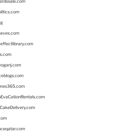
ardssale.com
litics.com
rg
neves.com
ffectlibrary.com
ns.com
yoganj.com
rceblogs.com
ames365.com
EvaCationRentals.com
rCakeDelivery.com
.com
enceqatar.com