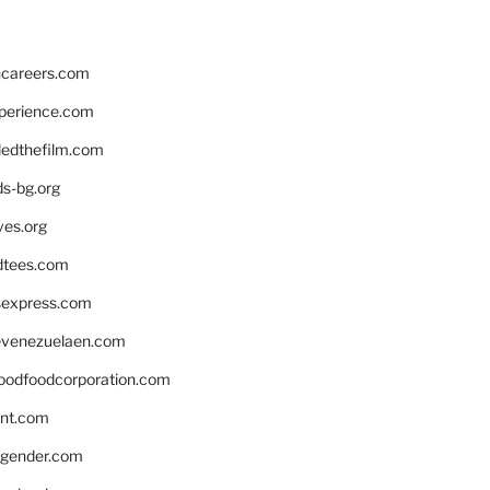
hcareers.com
xperience.com
edthefilm.com
ds-bg.org
ves.org
tees.com
rsexpress.com
venezuelaen.com
oodfoodcorporation.com
nnt.com
gender.com