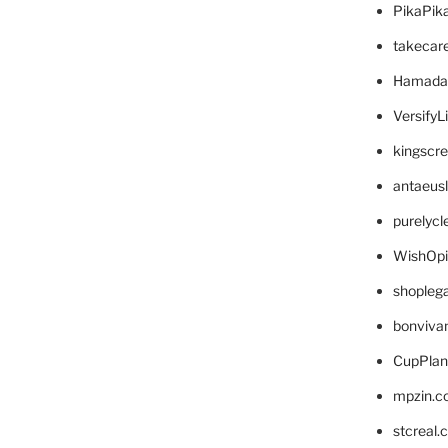
PikaPik
takecar
Hamada
VersifyL
kingscr
antaeus
purelyc
WishOp
shopleg
bonviva
CupPlan
mpzin.c
stcreal.