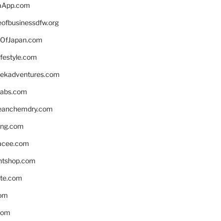
aApp.com
eofbusinessdfw.org
OfJapan.com
ifestyle.com
eekadventures.com
labs.com
leanchemdry.com
ing.com
acee.com
ntshop.com
te.com
om
com